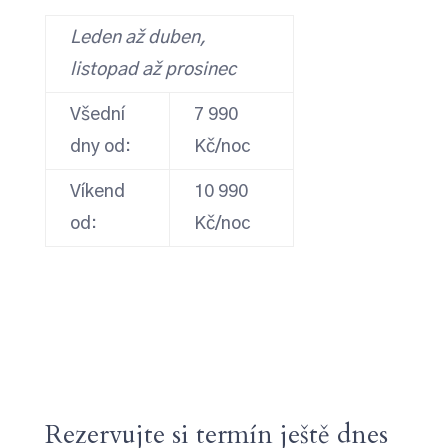
Leden až duben,
listopad až prosinec
Všední
7 990
dny od:
Kč/noc
Víkend
10 990
od:
Kč/noc
Rezervujte si termín ještě dnes